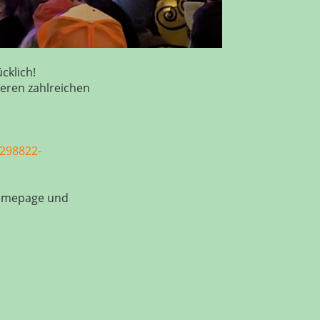
cklich!
seren zahlreichen
/298822-
 Homepage und