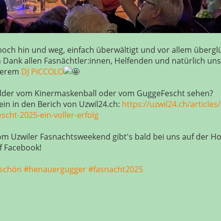
och hin und weg, einfach überwältigt und vor allem überglü
n Dank allen Fasnächtler:innen, Helfenden und natürlich un
serem
DJ PiCCOLO
 Bilder vom Kinermaskenball oder vom GuggeFescht sehen?
rein in den Berich von Uzwil24.ch:
https://uzwil24.ch/articles
cht-2025-ein-voller-erfolg
vom Uzwiler Fasnachtsweekend gibt's bald bei uns auf der
uf Facebook!
schön
#henauergugger
#fasnacht2025