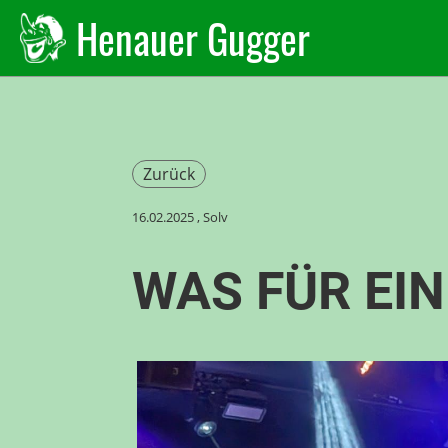
Henauer Gugger
Zurück
16.02.2025
, Solv
WAS FÜR EIN