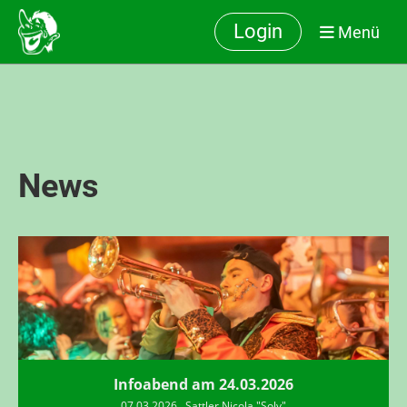
Login
Menü
News
Infoabend am 24.03.2026
07.03.2026
, Sattler Nicola "Solv"